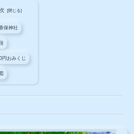
次
香保神社
段
00円おみくじ
図