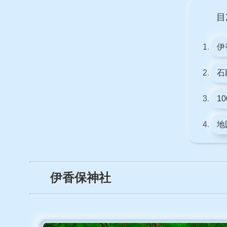
目
伊
石
1
地
伊香保神社