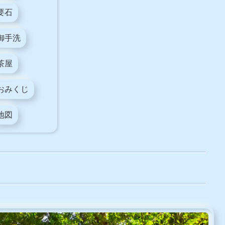
要石
御手洗
茶屋
おみくじ
地図